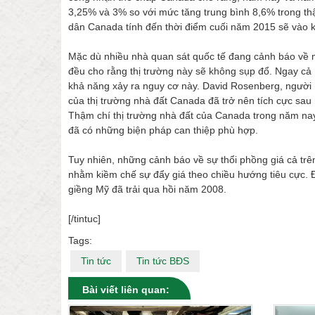
3,25% và 3% so với mức tăng trung bình 8,6% trong thậ
dân Canada tính đến thời điểm cuối năm 2015 sẽ vào 
Mặc dù nhiều nhà quan sát quốc tế đang cảnh báo về 
đều cho rằng thị trường này sẽ không sụp đổ. Ngay 
khả năng xảy ra nguy cơ này. David Rosenberg, người 
của thị trường nhà đất Canada đã trở nên tích cực sa
Thậm chí thị trường nhà đất của Canada trong năm nay
đã có những biện pháp can thiệp phù hợp.
Tuy nhiên, những cảnh báo về sự thổi phồng giá cả trên
nhằm kiềm chế sự đẩy giá theo chiều hướng tiêu cực. 
giềng Mỹ đã trải qua hồi năm 2008.
[/tintuc]
Tags:
Tin tức
Tin tức BĐS
Bài viết liên quan: