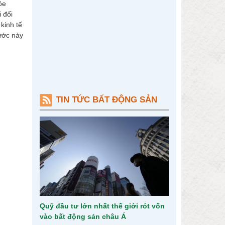
ỏe
 đối
kinh tế
ước này
TIN TỨC BẤT ĐỘNG SẢN
Quỹ đầu tư lớn nhất thế giới rót vốn
vào bất động sản châu Á