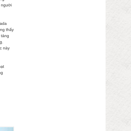
a người
nada
ng thấy
 tảng
g.
c này
oạt
ng