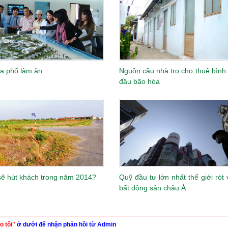
ra phố làm ăn
Nguồn cầu nhà trọ cho thuê bình
đầu bão hòa
sẽ hút khách trong năm 2014?
Quỹ đầu tư lớn nhất thế giới rót
bất động sản châu Á
o tôi"
ở dưới để nhận phản hồi từ Admin