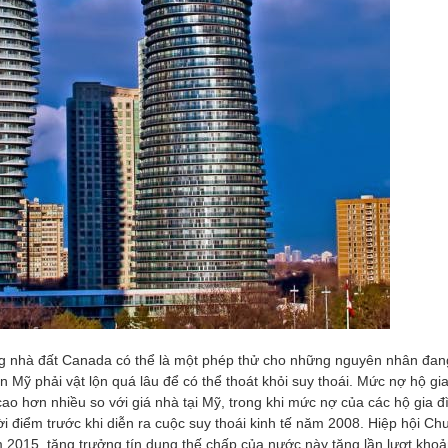
ờng nhà đất Canada có thể là một phép thử cho những nguyên nhân đan
n Mỹ phải vật lộn quá lâu để có thể thoát khỏi suy thoái. Mức nợ hộ gi
cao hơn nhiều so với giá nhà tại Mỹ, trong khi mức nợ của các hộ gia đ
điểm trước khi diễn ra cuộc suy thoái kinh tế năm 2008. Hiệp hội Ch
2015, tăng trưởng tín dụng thế chấp của nước này tăng lần lượt kho