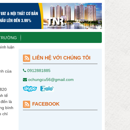
 TRƯỜNG
bình luận
LIÊN HỆ VỚI CHÚNG TÔI
0912881885
ình của
ochungcu56@gmail.com
.820
nh tế
 đến là
FACEBOOK
ung bình
o chỉ