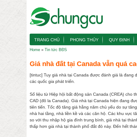
TRANG CHỦ
PHONG THỦY
QUY ĐỊNH
Home
»
Tin tức BĐS
Giá nhà đất tại Canada vẫn quá c
[tintuc] Tuy giá nhà tại Canada được đánh giá là đang 
các quốc gia phát triển.
Số liệu từ Hiệp hội bất động sản Canada (CREA) cho th
CAD (đô la Canada). Giá nhà tại Canada hiện đang đượ
tiên tiến. Tốc độ tăng giá hằng năm chủ yếu do sự tăng 
nhà hai tầng, nhà liền kề và các căn hộ. Các khu vực t
so với thu nhập hộ gia đình trung bình, giá nhà tại thà
thấp hơn giá nhà tại thành phố đắt đỏ này. Đến hết th