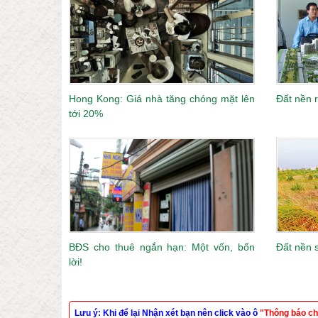
Hong Kong: Giá nhà tăng chóng mặt lên
Đất nền 
tới 20%
BĐS cho thuê ngắn hạn: Một vốn, bốn
Đất nền 
lời!
Lưu ý: Khi để lại Nhận xét bạn nên click vào ô
"Thông báo ch