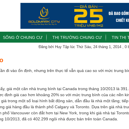
SỐNG Ở CHUNG CƯ
THỊ TRƯỜNG CHUNG CƯ
TIN THỊ
Đăng bởi Huy Tập lúc Thứ Sáu, 24 tháng 1, 2014
,
0 
ao
dần đi vào ổn định, nhưng trên thực tế vẫn quá cao so với mức trung b
ấy, giá một căn nhà trung bình tại Canada trong tháng 10/2013 là 391
c định giá cao hơn khoảng 20% so với mức trung bình của các nền ki
giá trong một số loại hình bất động sản, dẫn đầu là nhà một tầng; tiếp
ăng giá hàng đầu là thành phố Calgary và Toronto. Dựa trên giá nhà tr
nh phố Vancouver còn đắt hơn tại New York, trong khi giá nhà tại Toront
áng 10/2013, đã có 402.299 ngôi nhà được bán trên toàn Canada.